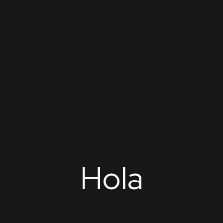
com
na
atsApp?
rios.
Hola